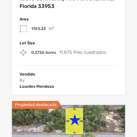
Florida 33953
Area
m²
1103.22
Lot Size
11,875 Pies cuadrados
0.2726 Acres
Vendido
By
Lourdes Mendoza
Propiedad destacada