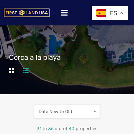
ES
Cerca a la playa
Date New to Old
31
to
36
out of
40
properties