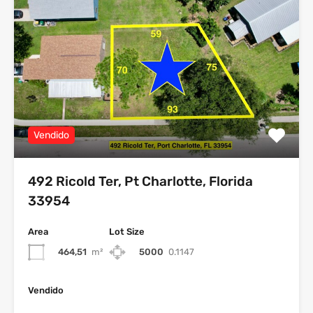
Vendido
492 Ricold Ter, Pt Charlotte, Florida
33954
Area
Lot Size
464,51
m²
5000
0.1147
Vendido