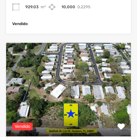
929.03
m²
10,000
0.2295
Vendido
Vendido