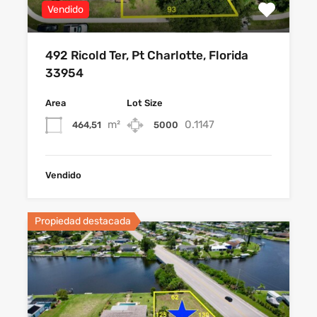
Vendido
492 Ricold Ter, Pt Charlotte, Florida
33954
Area
Lot Size
m²
0.1147
464,51
5000
Vendido
Propiedad destacada