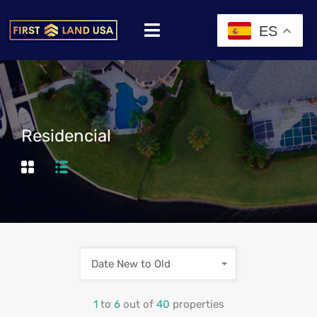
ES
Residencial
Date New to Old
1
to
6
out of
40
properties