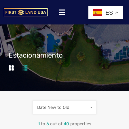
ES
Estacionamiento
Date New to Old
1
to
6
out of
40
properties