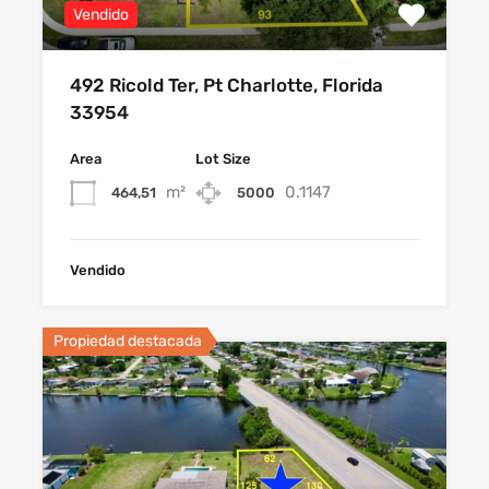
Vendido
492 Ricold Ter, Pt Charlotte, Florida
33954
Area
Lot Size
m²
0.1147
464,51
5000
Vendido
Propiedad destacada