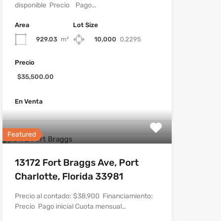
disponible Precio Pago…
Area
Lot Size
929.03
m²
10,000
0.2295
Precio
$35,500.00
En Venta
Featured
13172 Fort Braggs Ave, Port
Charlotte, Florida 33981
Precio al contado: $38,900 Financiamiento:
Precio Pago inicial Cuota mensual…