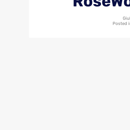
RoseW
Giu
Posted 