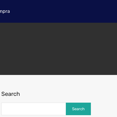
mpra
Search