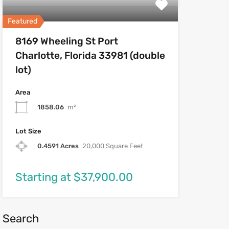
Featured
8169 Wheeling St Port
Charlotte, Florida 33981 (double
lot)
Area
1858.06
m²
Lot Size
0.4591 Acres
20,000 Square Feet
Starting at $37,900.00
Search