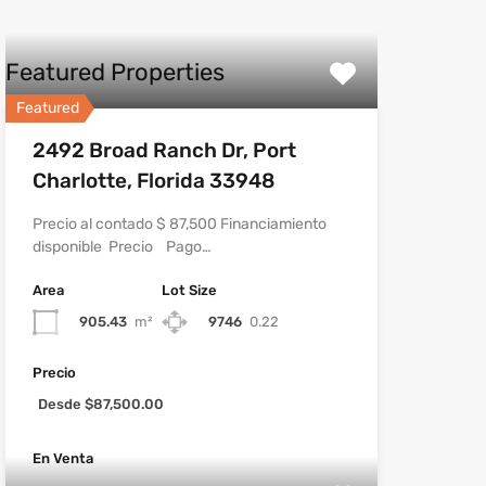
Featured Properties
Featured
2492 Broad Ranch Dr, Port
Charlotte, Florida 33948
Precio al contado $ 87,500 Financiamiento
disponible Precio Pago…
Area
Lot Size
905.43
m²
9746
0.22
Precio
Desde $87,500.00
En Venta