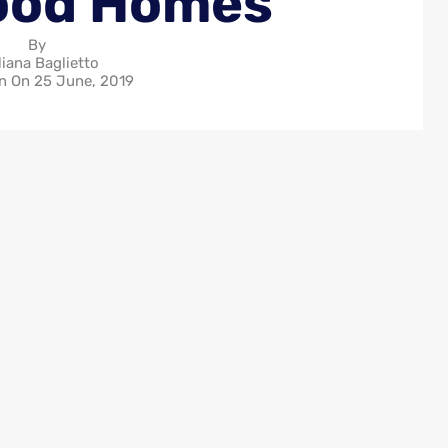
ood Homes
By
liana Baglietto
in On
25 June, 2019