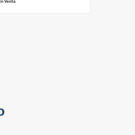
En Venta
o