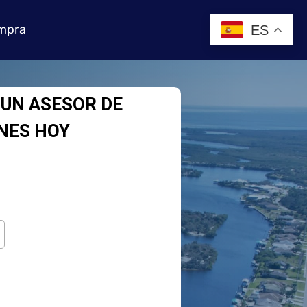
mpra
ES