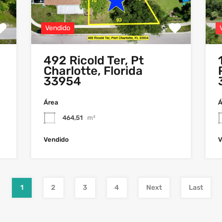
Vendido
492 Ricold Ter, Pt
Charlotte, Florida
33954
Área
Á
464,51
m²
Vendido
V
1
2
3
4
Next
Last