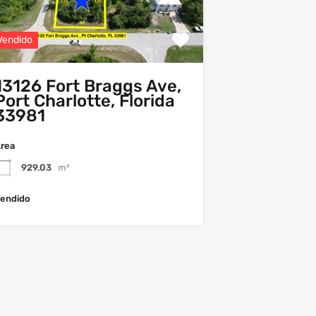
Vendido
13126 Fort Braggs Ave,
Port Charlotte, Florida
33981
rea
929.03
m²
endido