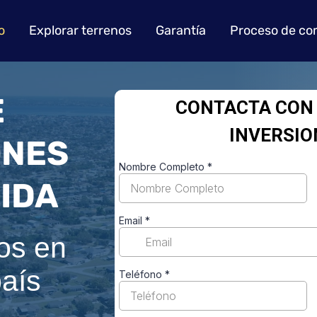
o
Explorar terrenos
Garantía
Proceso de co
E
ONES
RIDA
nos en
país